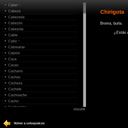
Caber ~
Chirigota
Cabeza
Cabezada
Cabezón
Broma, burla.
Cabezota
¿Estás de chir
Cable
Cabo ~
Cabrearse
Cabrón
Caca
Cacao
Cacharro
Cachas
Cachaza
Cachete
Cachivache
Cacho
Cachondeo
VOLVER
Cachondo
Caer
Volver a coloquial.es
Caerse ~