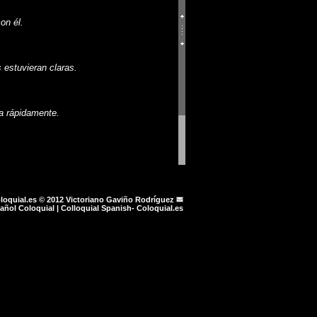
n él.
estuvieran claras.
 rápidamente.
.
loquial.es © 2012
Victoriano Gaviño Rodríguez
as y desagradables.
añol Coloquial | Colloquial Spanish- Coloquial.es