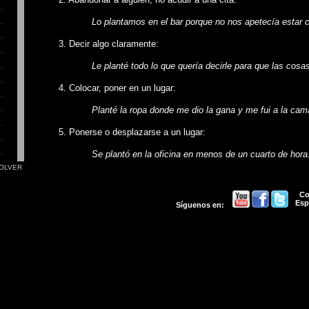
Lo plantamos en el bar porque no nos apetecía estar co
3. Decir algo claramente:
Le planté todo lo que quería decirle para que las cosas 
4. Colocar, poner en un lugar:
Planté la ropa donde me dio la gana y me fui a la cama
5. Ponerse o desplazarse a un lugar:
Se plantó en la oficina en menos de un cuarto de hora
OLVER
Pl
antar cara
: Enfrentarse.
Co
Hay que plantar cara a todas asesas situaciones extrañ
Esp
Síguenos en: