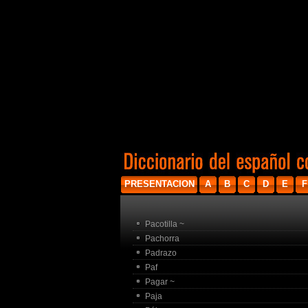
PRESENTACION
A
B
C
D
E
F
Pacotilla ~
Pachorra
Padrazo
Paf
Pagar ~
Paja