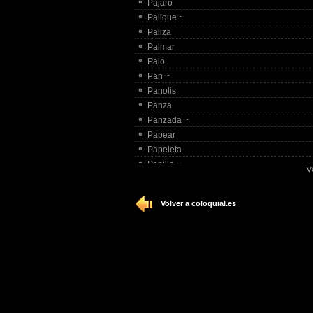
Pájaro
Palique ~
Paliza
Palmar
Palo
Pan ~
Panolis
Panza
Panzada ~
Papear
Papeleta
Papilla ~
V
Paquete
Parar ~
Volver a coloquial.es
Parida
Paripí©
Parir ~
Partido ~
Partir
Partirse
Pasada
Pasar