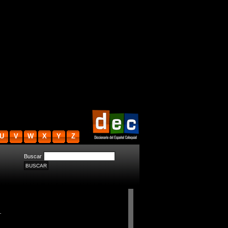
U
V
W
X
Y
Z
Buscar
.