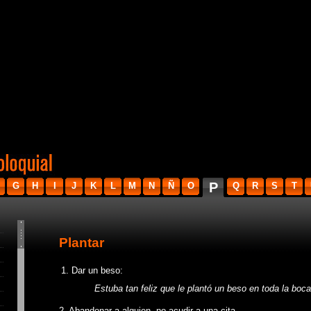
P
G
H
I
J
K
L
M
N
Ñ
O
Q
R
S
T
Plantar
1. Dar un beso:
Estuba tan feliz que le plantó un beso en toda la boca
2. Abandonar a alguien, no acudir a una cita.