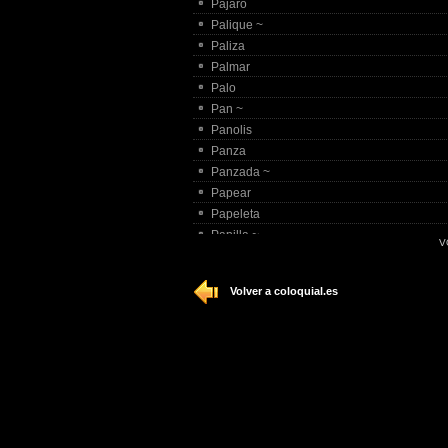
Pájaro
Palique ~
Paliza
Palmar
Palo
Pan ~
Panolis
Panza
Panzada ~
Papear
Papeleta
Papilla ~
V
Paquete
Parar ~
Volver a coloquial.es
Parida
Paripí©
Parir ~
Partido ~
Partir
Partirse
Pasada
Pasar