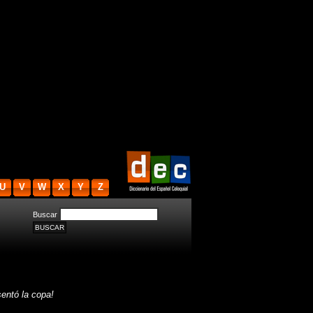
U
V
W
X
Y
Z
Buscar
ntó la copa!