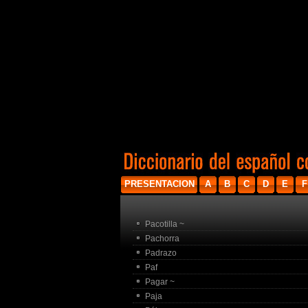
PRESENTACION
A
B
C
D
E
F
Pacotilla ~
Pachorra
Padrazo
Paf
Pagar ~
Paja