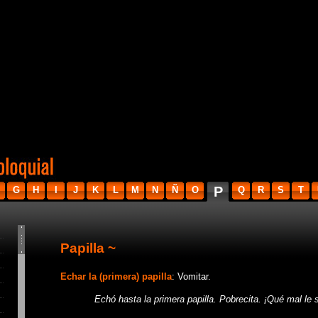
P
G
H
I
J
K
L
M
N
Ñ
O
Q
R
S
T
Papilla ~
Echar la (primera) papilla
: Vomitar.
Echó hasta la primera papilla. Pobrecita. ¡Qué mal le se