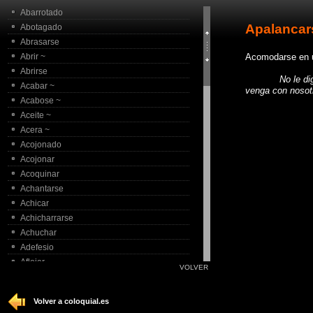
Abarrotado
Apalancar
Abotagado
Abrasarse
Abrir ~
Acomodarse en un
Abrirse
No le digas a A
Acabar ~
venga con nosot
Acabose ~
Aceite ~
Acera ~
Acojonado
Acojonar
Acoquinar
Achantarse
Achicar
Achicharrarse
Achuchar
Adefesio
Aflojar
VOLVER
Agarrado
Agarrar
Volver a coloquial.es
Agarrarse