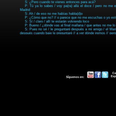
S: ¿Pero cuando te vienes entonces para acá?
P: Tú ya lo sabes / voy pa(ra) allá el doce / pero no me 
Madrid
S: Ah / de eso no me habías habla(d)o
P: ¿Cómo que no? // o parece que no me escuchas o yo est
S: Sí / claro / allí te estarán volviendo loco
P: Bueno / ¿dónde vas al final mañana / que antes no me lo
S: Pues no sé / le preguntaré después a mi amigo / el Manue
después cuando baje le preguntaré // a ver dónde iremos // pero
esté mejor que el bar de la semana pasada / ¡me cago en la mar c
73.
Intente dar explicación a la presencia de la primera persona de
enunciados para aludir al
tú
:
¿Sin vestir estamos todavía?
¡Conque nos vamos de vacaciones la próxima semana! / ¿n
¡Anda / mira cómo nos ponemos! // ¡Qué bien te cuidas! / ¿e
74.
Como ya hemos estudiado, en español coloquial es frecuente la 
Co
en torno a las relaciones temporales y aspectuales que se dan e
Esp
Síguenos en:
este problema es que analice el valor del imperfecto en los siguie
a) ¿Tú cómo te llamabas?
b) Paco tenía un vozarrón increíble
c) Yo quería una coca cola y una cerveza
d) Si tuviera tiempo / me iba ahora mismo
e) ¡Mira / mira / mira / Pilar / dónde estaba el pendiente!
75.
Espero que no sea usted un asesino en serie; tampoco deseo que
de que hablaremos de cuchillos y matanzas, pero sólo para justi