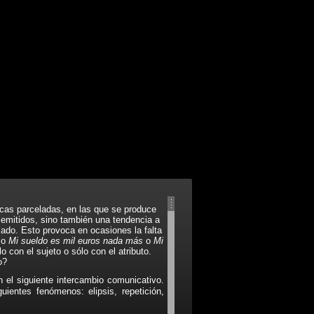
icas parceladas, en las que se produce
s emitidos, sino también una tendencia a
iado. Esto provoca en ocasiones la falta
mo
Mi sueldo es mil euros nada más
o
Mi
 con el sujeto o sólo con el atributo.
o?
 el siguiente intercambio comunicativo.
ientes fenómenos: elipsis, repetición,