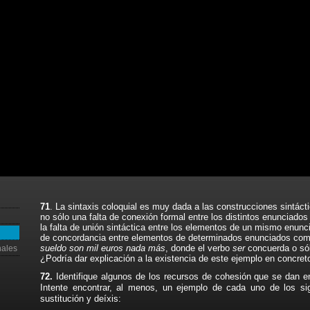
71
. La sintaxis coloquial es muy dada a las construcciones sintáct
no sólo una falta de conexión formal entre los distintos enunciado
la falta de unión sintáctica entre los elementos de un mismo enunc
de concordancia entre elementos de determinados enunciados co
sueldo son mil euros nada más
, donde el verbo
ser
concuerda o sólo
nales
¿Podría dar explicación a la existencia de este ejemplo en concret
72.
Identifique algunos de los recursos de cohesión que se dan en
Intente encontrar, al menos, un ejemplo de cada uno de los sigu
sustitución y deíxis: