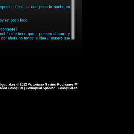
esperes ese día / que paso la noche en
oy un poco loco
 contaste?
l / este tiene que ir primero al curro y
 por ahora no tengo ni idea // espero que
on el sitito al que nos llevó!
l plural en los verbos de los siguientes
o?
h? (en referencia a la comida)
aparición de diferentes interpretaciones
loquial.es © 2012
Victoriano Gaviño Rodríguez
n los enunciados. Lo que le pedimos en
añol Coloquial | Colloquial Spanish- Coloquial.es
ntes enunciados:
 mi ejercicio lo incite a ello, a pesar
ficar nuestra intención de reflexionar